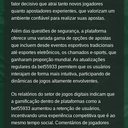
fator decisivo que atrai tanto novos jogadores
quanto apostadores experientes, que valorizam um
ambiente confiável para realizar suas apostas.
Além das questões de segurança, a plataforma
oferece uma variada gama de opções de apostas
que incluem desde eventos esportivos tradicionais
até esportes eletrônicos, os chamados e-sports, que
ganharam proporção mundial. As atualizações
regulares da bet55933 permitem que os usuários
interajam de forma mais intuitiva, participando de
dinâmicas de jogos altamente envolventes.
Os relatórios do setor de jogos digitais indicam que
a gamificação dentro de plataformas como a
bet55933 aumentou a retenção de usuários,
incentivando uma experiência competitiva que é ao
mesmo tempo social. Comentários de jogadores