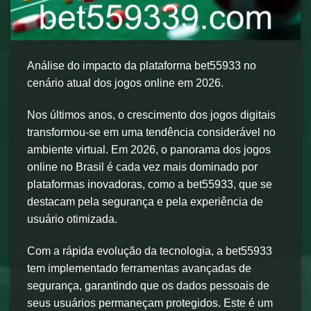
Análise do impacto da plataforma bet55933 no
cenário atual dos jogos online em 2026.
Nos últimos anos, o crescimento dos jogos digitais
transformou-se em uma tendência considerável no
ambiente virtual. Em 2026, o panorama dos jogos
online no Brasil é cada vez mais dominado por
plataformas inovadoras, como a bet55933, que se
destacam pela segurança e pela experiência de
usuário otimizada.
Com a rápida evolução da tecnologia, a bet55933
tem implementado ferramentas avançadas de
segurança, garantindo que os dados pessoais de
seus usuários permaneçam protegidos. Este é um