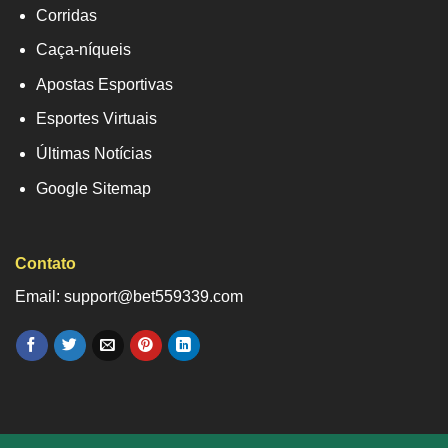
Corridas
Caça-níqueis
Apostas Esportivas
Esportes Virtuais
Últimas Notícias
Google Sitemap
Contato
Email: support@bet559339.com