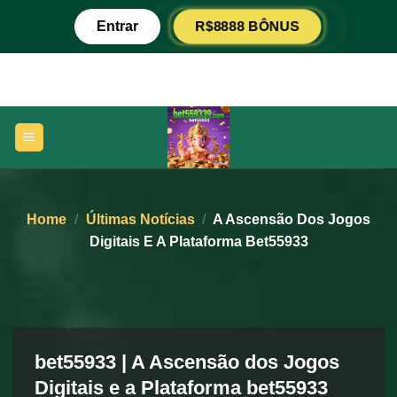
Skip
R$8888 BÔNUS
Entrar
to
content
Home
/
Últimas Notícias
/
A Ascensão Dos Jogos
Digitais E A Plataforma Bet55933
bet55933 | A Ascensão dos Jogos
Digitais e a Plataforma bet55933