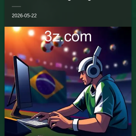
2026-05-22