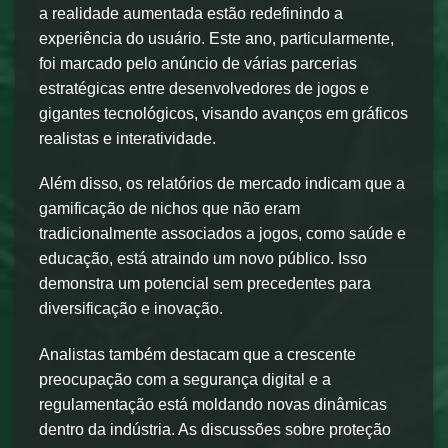
a realidade aumentada estão redefinindo a
experiência do usuário. Este ano, particularmente,
foi marcado pelo anúncio de várias parcerias
estratégicas entre desenvolvedores de jogos e
gigantes tecnológicos, visando avanços em gráficos
realistas e interatividade.
Além disso, os relatórios de mercado indicam que a
gamificação de nichos que não eram
tradicionalmente associados a jogos, como saúde e
educação, está atraindo um novo público. Isso
demonstra um potencial sem precedentes para
diversificação e inovação.
Analistas também destacam que a crescente
preocupação com a segurança digital e a
regulamentação está moldando novas dinâmicas
dentro da indústria. As discussões sobre proteção