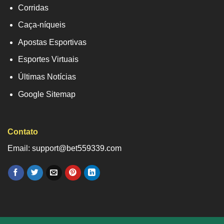
Corridas
Caça-níqueis
Apostas Esportivas
Esportes Virtuais
Últimas Notícias
Google Sitemap
Contato
Email: support@bet559339.com