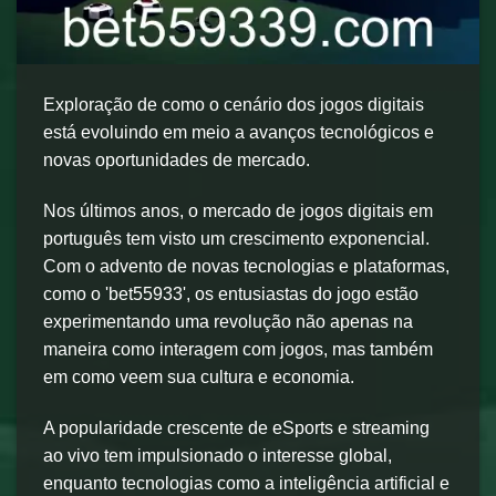
Exploração de como o cenário dos jogos digitais
está evoluindo em meio a avanços tecnológicos e
novas oportunidades de mercado.
Nos últimos anos, o mercado de jogos digitais em
português tem visto um crescimento exponencial.
Com o advento de novas tecnologias e plataformas,
como o 'bet55933', os entusiastas do jogo estão
experimentando uma revolução não apenas na
maneira como interagem com jogos, mas também
em como veem sua cultura e economia.
A popularidade crescente de eSports e streaming
ao vivo tem impulsionado o interesse global,
enquanto tecnologias como a inteligência artificial e