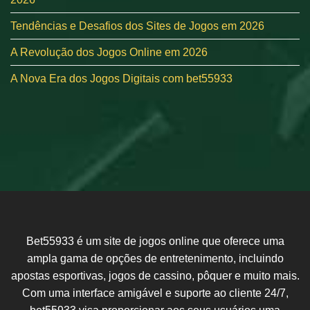
Tendências e Desafios dos Sites de Jogos em 2026
A Revolução dos Jogos Online em 2026
A Nova Era dos Jogos Digitais com bet55933
Bet55933 é um site de jogos online que oferece uma
ampla gama de opções de entretenimento, incluindo
apostas esportivas, jogos de cassino, pôquer e muito mais.
Com uma interface amigável e suporte ao cliente 24/7,