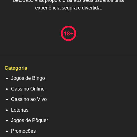
bet55933 visa proporcionar aos seus usuários uma
experiência segura e divertida.
Categoria
Jogos de Bingo
Cassino Online
Cassino ao Vivo
Loterias
Jogos de Pôquer
Promoções