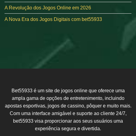
A Revolução dos Jogos Online em 2026
A Nova Era dos Jogos Digitais com bet55933
Bet55933 é um site de jogos online que oferece uma
ampla gama de opções de entretenimento, incluindo
apostas esportivas, jogos de cassino, pôquer e muito mais.
Com uma interface amigável e suporte ao cliente 24/7,
bet55933 visa proporcionar aos seus usuários uma
experiência segura e divertida.