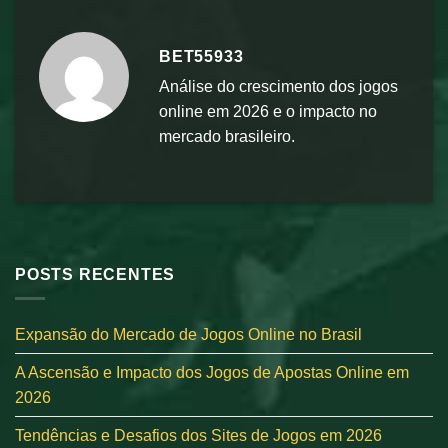
BET55933
Análise do crescimento dos jogos
online em 2026 e o impacto no
mercado brasileiro.
POSTS RECENTES
Expansão do Mercado de Jogos Online no Brasil
A Ascensão e Impacto dos Jogos de Apostas Online em
2026
Tendências e Desafios dos Sites de Jogos em 2026