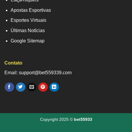
Apostas Esportivas
Esportes Virtuais
Últimas Notícias
Google Sitemap
Contato
Email: support@bet559339.com
Copyright 2025 ©
bet55933