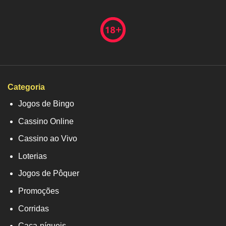
Categoria
Jogos de Bingo
Cassino Online
Cassino ao Vivo
Loterias
Jogos de Pôquer
Promoções
Corridas
Caça-níqueis