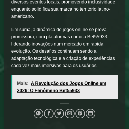
diversos eventos locais, promovendo inclusividade
enquanto solidifica sua marca no território latino-
americano.
Em suma, a dinâmica de jogos online se prova
promissora, com plataformas como a Bet55933
liderando inovações num mercado em rápida
evolução. Os desafios continuam sendo a
adaptação tecnológica e a criação de experiências
cada vez mais imersivas para os usuários.
Mais:
A Revolução dos Jogos Online em
2026: O Fenômeno Bet55933