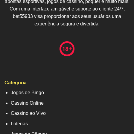
apostas esportivas, jogos de cassino, pôquer e muito mais.
Com uma interface amigável e suporte ao cliente 24/7,
bet55933 visa proporcionar aos seus usuários uma
experiência segura e divertida.
Categoria
Jogos de Bingo
Cassino Online
Cassino ao Vivo
Loterias