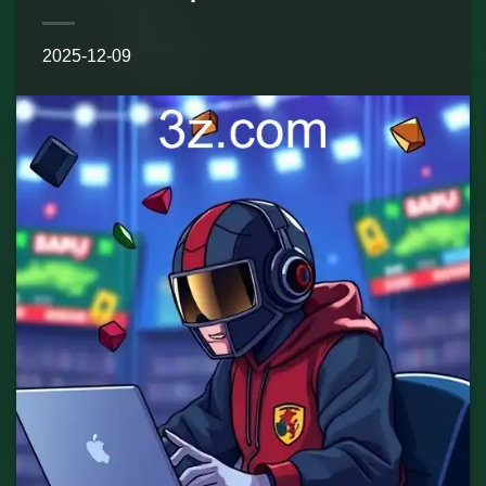
2025-12-09