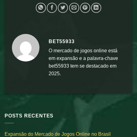
BET55933
O mercado de jogos online está
em expansão e a palavra-chave
bet55933 tem se destacado em
2025.
POSTS RECENTES
Expansão do Mercado de Jogos Online no Brasil