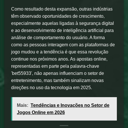
Como resultado desta expansão, outras indústrias
têm observado oportunidades de crescimento,
especialmente aquelas ligadas à segurança digital
e ao desenvolvimento de inteligência artificial para
análise de comportamento do usuário. A forma
como as pessoas interagem com as plataformas de
jogo mudou e a tendência é que essa revolução
continue nos próximos anos. As apostas online,
representadas em parte pela palavra-chave
'bet55933', não apenas influenciam o setor de
entretenimento, mas também sinalizam novas
direções no uso da tecnologia em 2025.
Mais:
Tendências e Inovações no Setor de
Jogos Online em 2026