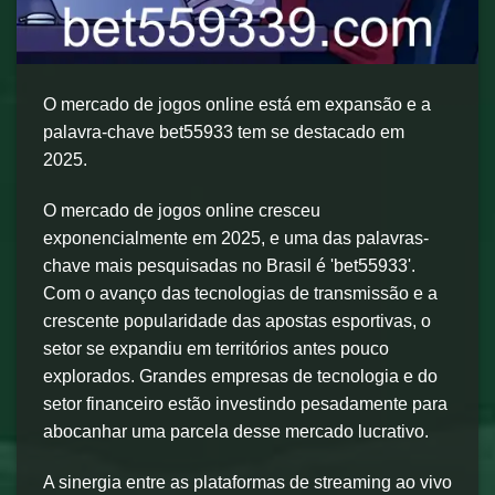
O mercado de jogos online está em expansão e a
palavra-chave bet55933 tem se destacado em
2025.
O mercado de jogos online cresceu
exponencialmente em 2025, e uma das palavras-
chave mais pesquisadas no Brasil é 'bet55933'.
Com o avanço das tecnologias de transmissão e a
crescente popularidade das apostas esportivas, o
setor se expandiu em territórios antes pouco
explorados. Grandes empresas de tecnologia e do
setor financeiro estão investindo pesadamente para
abocanhar uma parcela desse mercado lucrativo.
A sinergia entre as plataformas de streaming ao vivo