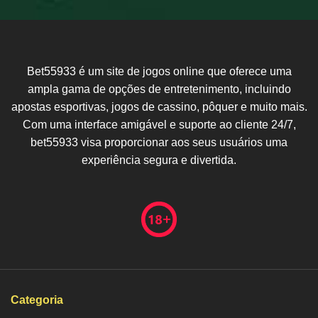
Bet55933 é um site de jogos online que oferece uma
ampla gama de opções de entretenimento, incluindo
apostas esportivas, jogos de cassino, pôquer e muito mais.
Com uma interface amigável e suporte ao cliente 24/7,
bet55933 visa proporcionar aos seus usuários uma
experiência segura e divertida.
Categoria