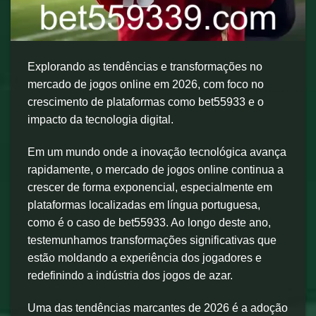
Explorando as tendências e transformações no
mercado de jogos online em 2026, com foco no
crescimento de plataformas como bet55933 e o
impacto da tecnologia digital.
Em um mundo onde a inovação tecnológica avança
rapidamente, o mercado de jogos online continua a
crescer de forma exponencial, especialmente em
plataformas localizadas em língua portuguesa,
como é o caso de bet55933. Ao longo deste ano,
testemunhamos transformações significativas que
estão moldando a experiência dos jogadores e
redefinindo a indústria dos jogos de azar.
Uma das tendências marcantes de 2026 é a adoção