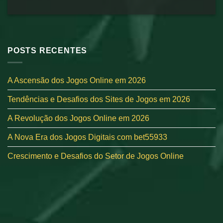
POSTS RECENTES
A Ascensão dos Jogos Online em 2026
Tendências e Desafios dos Sites de Jogos em 2026
A Revolução dos Jogos Online em 2026
A Nova Era dos Jogos Digitais com bet55933
Crescimento e Desafios do Setor de Jogos Online