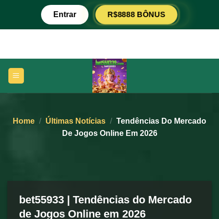
Skip
R$8888 BÔNUS
Entrar
to
content
Home
/
Últimas Notícias
/
Tendências Do Mercado
De Jogos Online Em 2026
bet55933 | Tendências do Mercado
de Jogos Online em 2026