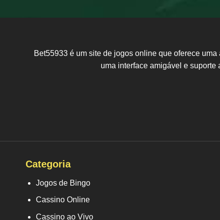
Bet55933 é um site de jogos online que oferece uma 
uma interface amigável e suporte 
Categoria
Jogos de Bingo
Cassino Online
Cassino ao Vivo