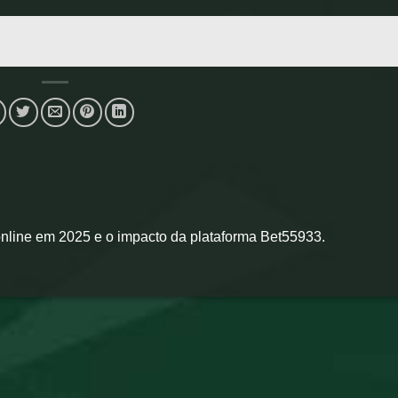
online em 2025 e o impacto da plataforma Bet55933.