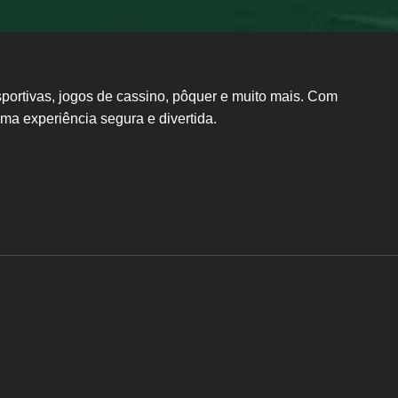
portivas, jogos de cassino, pôquer e muito mais. Com
ma experiência segura e divertida.