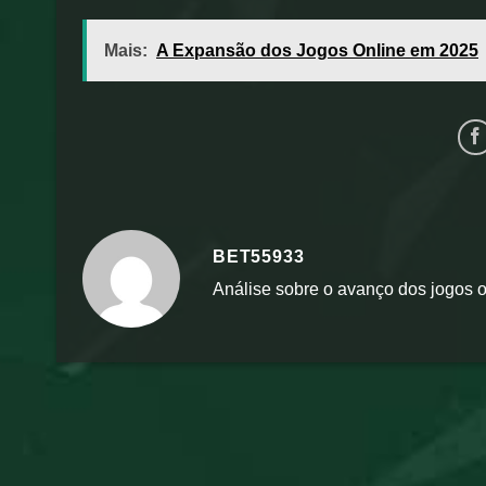
Mais:
A Expansão dos Jogos Online em 2025
BET55933
Análise sobre o avanço dos jogos 