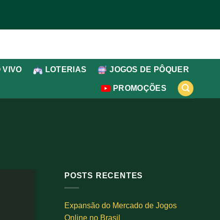
 VIVO
LOTERIAS
JOGOS DE PÔQUER
PROMOÇÕES
POSTS RECENTES
Expansão do Mercado de Jogos
Online no Brasil