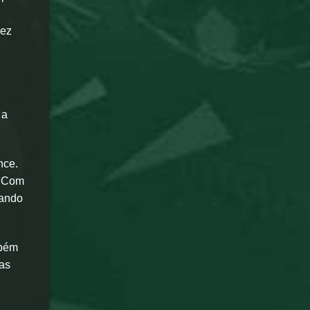
vez
 a
nce.
. Com
vando
mbém
as