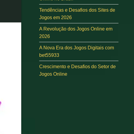
Tendências e Desafios dos Sites de
Jogos em 2026
A Revolução dos Jogos Online em
2026
A Nova Era dos Jogos Digitais com
bet55933
Crescimento e Desafios do Setor de
Jogos Online