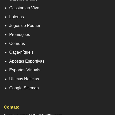
Cassino ao Vivo
Loterias
Jogos de Pôquer
Promoções
Corridas
Caça-níqueis
Apostas Esportivas
Esportes Virtuais
Últimas Notícias
Google Sitemap
Contato