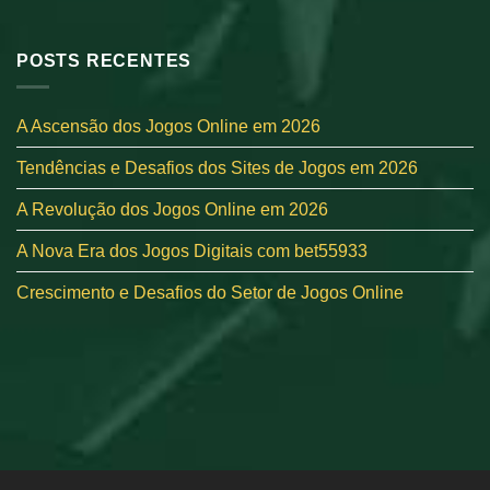
POSTS RECENTES
A Ascensão dos Jogos Online em 2026
Tendências e Desafios dos Sites de Jogos em 2026
A Revolução dos Jogos Online em 2026
A Nova Era dos Jogos Digitais com bet55933
Crescimento e Desafios do Setor de Jogos Online