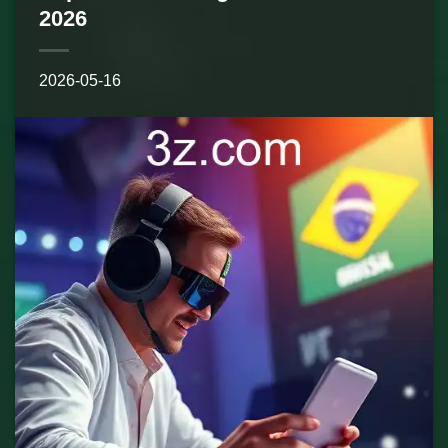
2026
2026-05-16