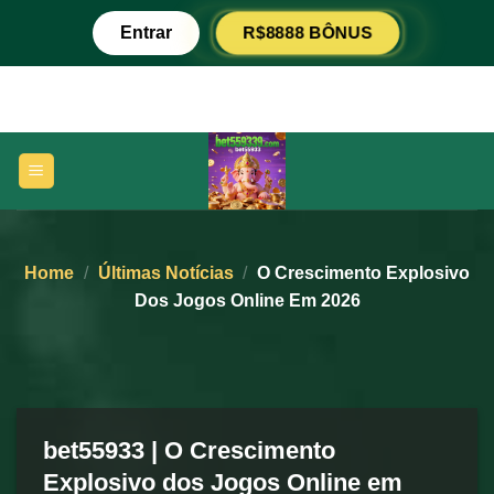
Skip
R$8888 BÔNUS
Entrar
to
content
Home
/
Últimas Notícias
/
O Crescimento Explosivo
Dos Jogos Online Em 2026
bet55933 | O Crescimento
Explosivo dos Jogos Online em