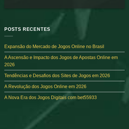
POSTS RECENTES
Expansão do Mercado de Jogos Online no Brasil
A Ascensão e Impacto dos Jogos de Apostas Online em
2026
Tendências e Desafios dos Sites de Jogos em 2026
A Revolução dos Jogos Online em 2026
A Nova Era dos Jogos Digitais com bet55933