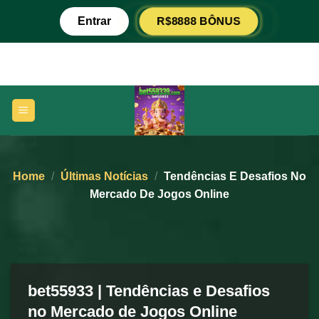
Skip
R$8888 BÔNUS
Entrar
to
content
Home
/
Últimas Notícias
/
Tendências E Desafios No
Mercado De Jogos Online
bet55933 | Tendências e Desafios
no Mercado de Jogos Online