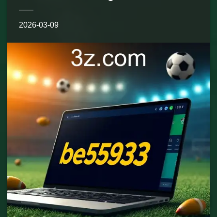
2026-03-09