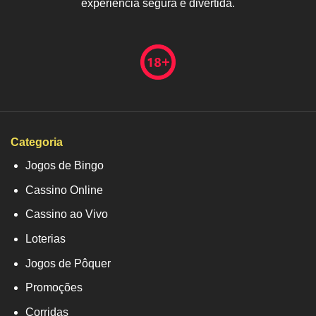
experiência segura e divertida.
Categoria
Jogos de Bingo
Cassino Online
Cassino ao Vivo
Loterias
Jogos de Pôquer
Promoções
Corridas