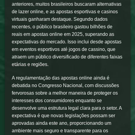
anteriores, muitos brasileiros buscaram alternativas
de lazer online, e as apostas esportivas e casinos
virtuais ganharam destaque. Segundo dados
recentes, o público brasileiro gastou bilhões de
reais em apostas online em 2025, superando as
expectativas do mercado. Isso inclui desde apostas
em eventos esportivos até jogos de cassino, que
atraem um público diversificado de diferentes faixas
etárias e regiões.
A regulamentação das apostas online ainda é
debatida no Congresso Nacional, com discussões
fervorosas sobre a melhor maneira de proteger os
interesses dos consumidores enquanto se
desenvolve uma estrutura legal clara para o setor. A
expectativa é que novas legislações possam ser
aprovadas ainda este ano, proporcionando um
ambiente mais seguro e transparente para os