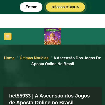
Skip
R$8888 BÔNUS
Entrar
to
content
Home
/
Últimas Notícias
/
A Ascensão Dos Jogos De
Aposta Online No Brasil
bet55933 | A Ascensão dos Jogos
de Aposta Online no Brasil