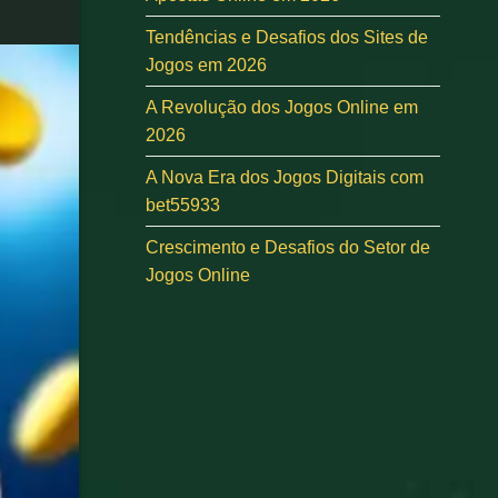
Tendências e Desafios dos Sites de
Jogos em 2026
A Revolução dos Jogos Online em
2026
A Nova Era dos Jogos Digitais com
bet55933
Crescimento e Desafios do Setor de
Jogos Online