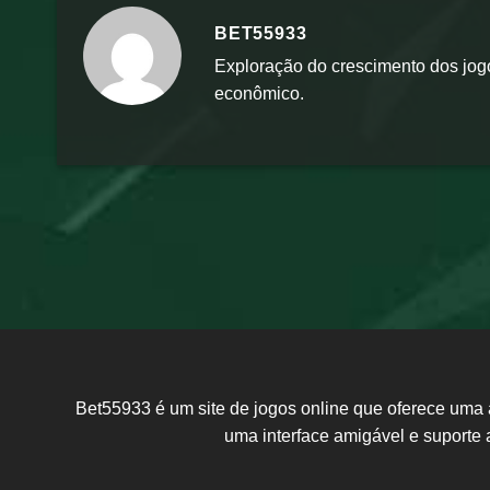
BET55933
Exploração do crescimento dos jogo
econômico.
Bet55933 é um site de jogos online que oferece uma 
uma interface amigável e suporte 