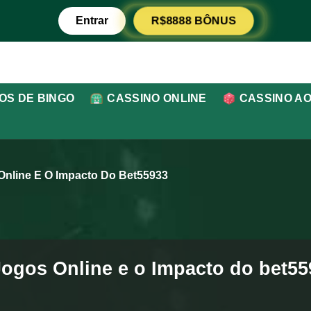
R$8888 BÔNUS
Entrar
OS DE BINGO
CASSINO ONLINE
CASSINO AO
nline E O Impacto Do Bet55933
Jogos Online e o Impacto do bet55