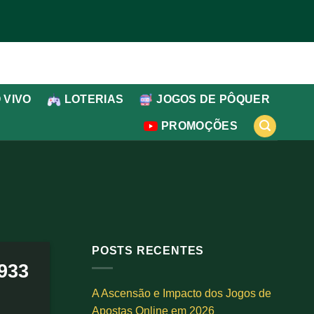
 VIVO
LOTERIAS
JOGOS DE PÔQUER
PROMOÇÕES
POSTS RECENTES
933
A Ascensão e Impacto dos Jogos de
Apostas Online em 2026