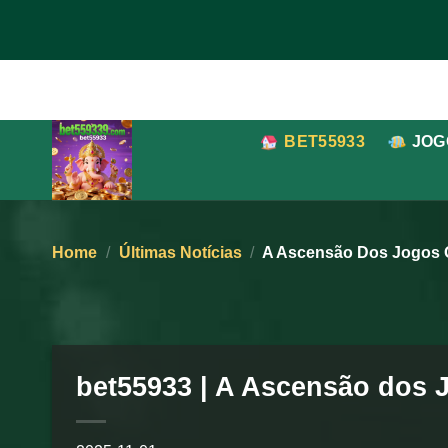
Skip
to
content
BET55933
JOG
Home
/
Últimas Notícias
/
A Ascensão Dos Jogos O
bet55933 | A Ascensão dos 