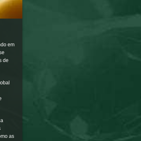
endo em
se
s de
lobal
e
 a
s
como as