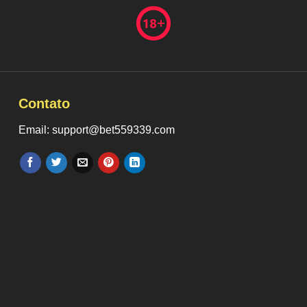
Contato
Email: support@bet559339.com