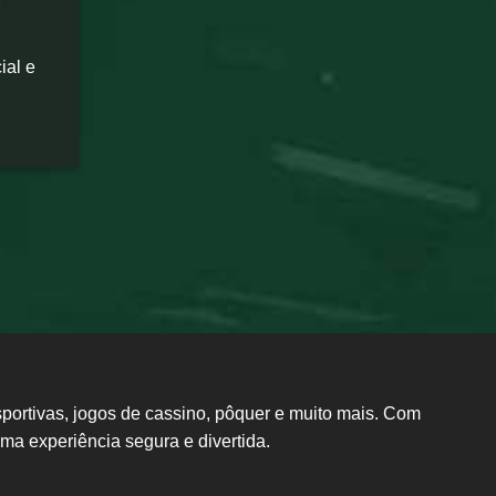
ial e
portivas, jogos de cassino, pôquer e muito mais. Com
ma experiência segura e divertida.