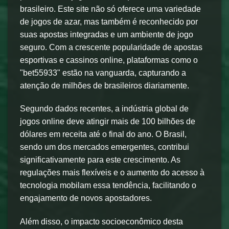
brasileiro. Este site não só oferece uma variedade
de jogos de azar, mas também é reconhecido por
suas apostas integradas e um ambiente de jogo
seguro. Com a crescente popularidade de apostas
esportivas e cassinos online, plataformas como o
"bet55933" estão na vanguarda, capturando a
atenção de milhões de brasileiros diariamente.
Segundo dados recentes, a indústria global de
jogos online deve atingir mais de 100 bilhões de
dólares em receita até o final do ano. O Brasil,
sendo um dos mercados emergentes, contribui
significativamente para este crescimento. As
regulações mais flexíveis e o aumento do acesso à
tecnologia mobilam essa tendência, facilitando o
engajamento de novos apostadores.
Além disso, o impacto socioeconômico desta