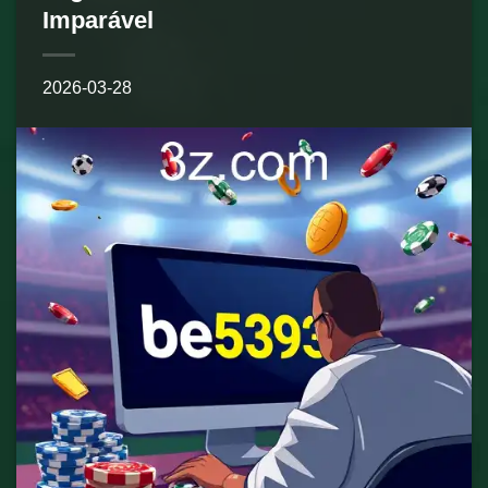
Imparável
2026-03-28