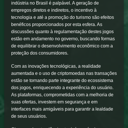
indústria no Brasil é palpável. A geração de
empregos diretos e indiretos, o incentivo à
tecnologia e até a promoção do turismo são efeitos
benéficos proporcionados por esta esfera. As
discussões quanto à regulamentação destes jogos
estão em andamento no governo, buscando formas
de equilibrar o desenvolvimento econômico com a
proteção dos consumidores.
Com as inovações tecnológicas, a realidade
aumentada e o uso de criptomoedas nas transações
estão se tornando parte integrante do ecossistema
dos jogos, enriquecendo a experiência do usuário.
As plataformas, comprometidas com a melhoria de
suas ofertas, investem em segurança e em
interfaces mais amigáveis para garantir a lealdade
de seus usuários.