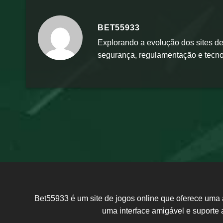
BET55933
Explorando a evolução dos sites d
segurança, regulamentação e tecno
Bet55933 é um site de jogos online que oferece uma 
uma interface amigável e suporte 