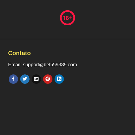
Contato
Email: support@bet559339.com