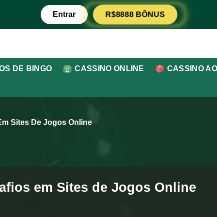
R$8888 BÔNUS
Entrar
OS DE BINGO
CASSINO ONLINE
CASSINO AO
Em Sites De Jogos Online
afios em Sites de Jogos Online