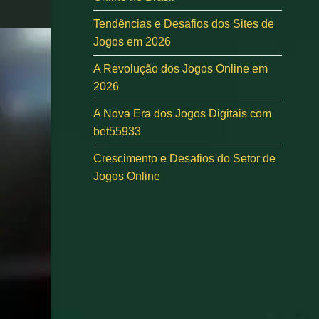
Tendências e Desafios dos Sites de
Jogos em 2026
A Revolução dos Jogos Online em
2026
A Nova Era dos Jogos Digitais com
bet55933
Crescimento e Desafios do Setor de
Jogos Online