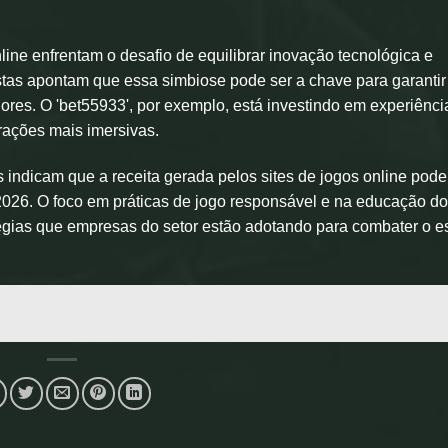
line enfrentam o desafio de equilibrar inovação tecnológica e
stas apontam que essa simbiose pode ser a chave para garantir
ores. O 'bet55933', por exemplo, está investindo em experiênci
rações mais imersivas.
os indicam que a receita gerada pelos sites de jogos online pode
e 2026. O foco em práticas de jogo responsável e na educação d
égias que empresas do setor estão adotando para combater o e