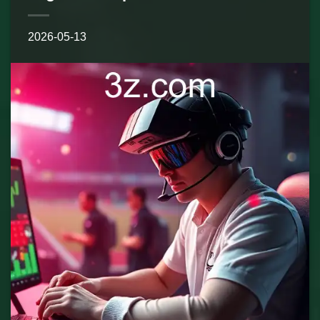
2026-05-13