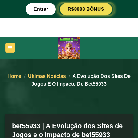
Skip
R$8888 BÔNUS
Entrar
to
content
Home
/
Últimas Notícias
/
A Evolução Dos Sites De
Jogos E O Impacto De Bet55933
bet55933 | A Evolução dos Sites de
Jogos e o Impacto de bet55933