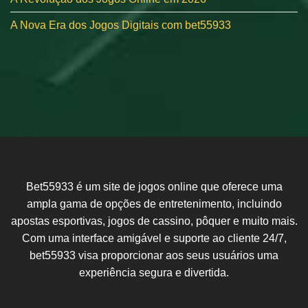
A Nova Era dos Jogos Digitais com bet55933
Bet55933 é um site de jogos online que oferece uma
ampla gama de opções de entretenimento, incluindo
apostas esportivas, jogos de cassino, pôquer e muito mais.
Com uma interface amigável e suporte ao cliente 24/7,
bet55933 visa proporcionar aos seus usuários uma
experiência segura e divertida.